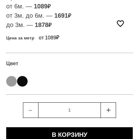
от 6м. —
1089
₽
от 3м. до 6м. —
1691
₽
до 3м. —
1878
₽
₽
от 1089
Цена за метр
Цвет
﹣
+
В КОРЗИНУ