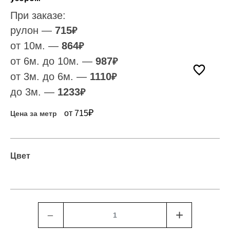
При заказе:
рулон —
715
₽
от 10м. —
864
₽
от 6м. до 10м. —
987
₽
от 3м. до 6м. —
1110
₽
до 3м. —
1233
₽
₽
от 715
Цена за метр
Цвет
﹣
+