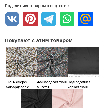
Поделиться товаром в соц. сетях
Покупают с этим товаром
Ткань Джерси
Жаккардовая ткань
Подкладочная
жаккардовая с
в цветы
черная ткань,
бежево-
жаккардовая
коричневым
Италия
принтом