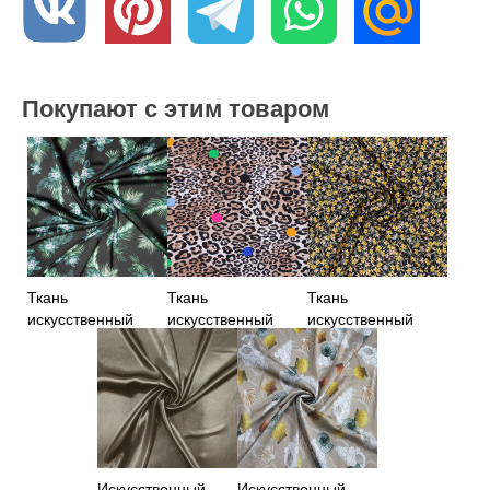
Покупают с этим товаром
Ткань
Ткань
Ткань
искусственный
искусственный
искусственный
шелк черного
шелк с
шелк черного
цвета с принтом
леопардовым
цвета с желтыми
принтом
цветами
Искусственный
Искусственный