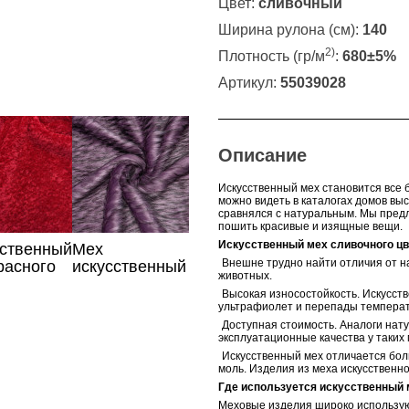
Цвет:
сливочный
Ширина рулона (см):
140
2)
Плотность (гр/м
:
680±5%
Артикул:
55039028
Описание
Искусственный мех становится все 
можно видеть в каталогах домов вы
сравнялся с натуральным. Мы пред
пошить красивые и изящные вещи.
Искусственный мех сливочного ц
сственный
Мех
·
Внешне трудно найти отличия от н
расного
искусственный
животных.
лилового
·
Высокая износостойкость. Искусств
цвета
ультрафиолет и перепады температ
·
Доступная стоимость. Аналоги нат
эксплуатационные качества у таких
·
Искусственный мех отличается бол
моль. Изделия из меха искусствен
Где используется искусственный 
Меховые изделия широко используют