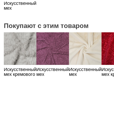
Искусственный
мех
Покупают с этим товаром
Искусственный
Искусственный
Искусственный
Иску
мех кремового
мех
мех
мех к
цвета
брусничного
сливочного
цвета
цвета
цвета