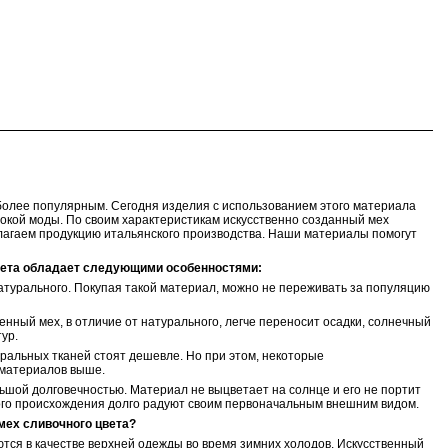
более популярным. Сегодня изделия с использованием этого материала
сокой моды. По своим характеристикам искусственно созданный мех
лагаем продукцию итальянского производства. Наши материалы помогут
вета обладает следующими особенностями:
атурального. Покупая такой материал, можно не переживать за популяцию
енный мех, в отличие от натурального, легче переносит осадки, солнечный
ур.
уральных тканей стоят дешевле. Но при этом, некоторые
 материалов выше.
ьшой долговечностью. Материал не выцветает на солнце и его не портит
ного происхождения долго радуют своим первоначальным внешним видом.
мех сливочного цвета?
ся в качестве верхней одежды во время зимних холодов. Искусственный