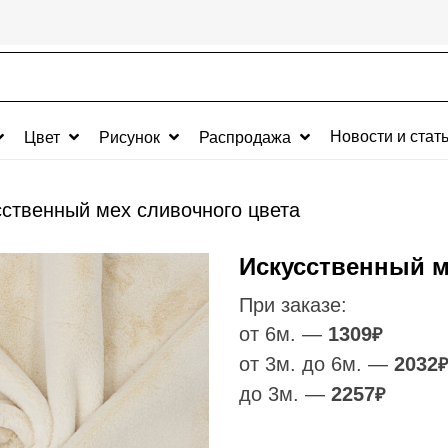
Новости и стат
Цвет
Рисунок
Распродажа
сственный мех сливочного цвета
Искусственный м
При заказе:
от 6м. —
1309
₽
от 3м. до 6м. —
2032
₽
до 3м. —
2257
₽