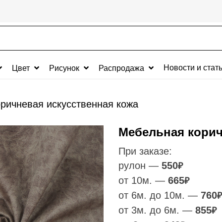
Новости и стат
Цвет
Рисунок
Распродажа
ричневая искусственная кожа
Мебельная корич
При заказе:
рулон —
550
₽
от 10м. —
665
₽
от 6м. до 10м. —
760
₽
от 3м. до 6м. —
855
₽