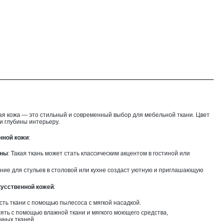
ая кожа — это стильный и современный выбор для мебельной ткани. Цвет
и глубины интерьеру.
нной кожи
:
аны
: Такая ткань может стать классическим акцентом в гостиной или
ание для стульев в столовой или кухне создаст уютную и приглашающую
кусственной кожей
:
ть ткани с помощью пылесоса с мягкой насадкой.
ять с помощью влажной ткани и мягкого моющего средства,
чных тканей.