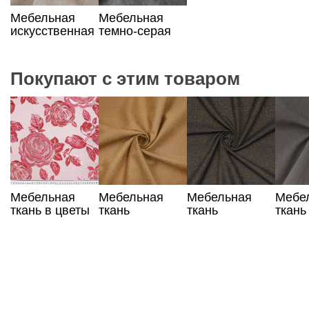
Мебельная
Мебельная
искусственная
темно-серая
бежевая кожа
искусственная
кожа
Покупают с этим товаром
Мебельная
Мебельная
Мебельная
Мебе
ткань в цветы
ткань
ткань
ткань
песочного
коричнево-
хаки
цвета
золотого цвета