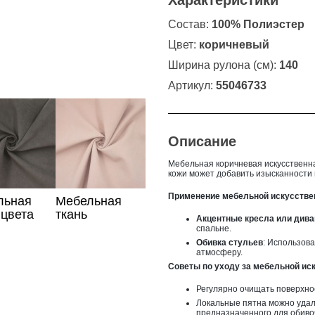
Характеристики
Состав:
100% Полиэстер
Цвет:
коричневый
Ширина рулона (см):
140
Артикул:
55046733
Описание
Мебельная коричневая искусственн
кожи может добавить изысканности 
Применение мебельной искусстве
льная
Мебельная
 цвета
ткань
Акцентные кресла или див
пудрового
спальне.
цвета
Обивка стульев
: Использов
атмосферу.
Советы по уходу за мебельной ис
Регулярно очищать поверхнос
Локальные пятна можно удал
предназначенного для обиво