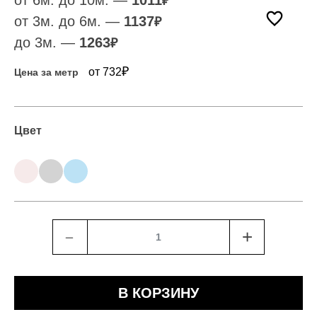
от 6м. до 10м. —
1011
₽
от 3м. до 6м. —
1137
₽
до 3м. —
1263
₽
₽
от 732
Цена за метр
Цвет
﹣
+
В КОРЗИНУ