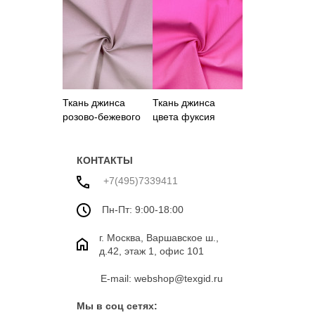
цвета из 100%
буквами
хлопка
Ткань джинса
Ткань джинса
розово-бежевого
цвета фуксия
цвета
КОНТАКТЫ
+7(495)7339411
Пн-Пт: 9:00-18:00
г. Москва, Варшавское ш.,
д.42, этаж 1, офис 101
E-mail: webshop@texgid.ru
Мы в соц сетях: