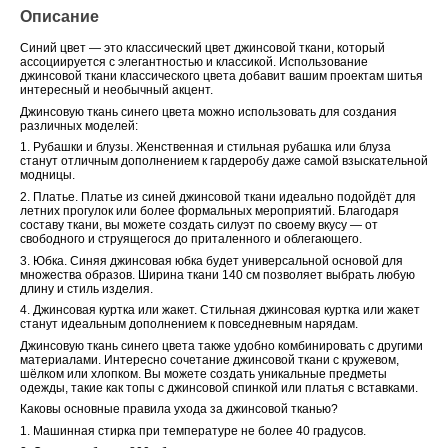
Описание
Синий цвет — это классический цвет джинсовой ткани, который
ассоциируется с элегантностью и классикой. Использование
джинсовой ткани классического цвета добавит вашим проектам шитья
интересный и необычный акцент.
Джинсовую ткань синего цвета можно использовать для создания
различных моделей:
1. Рубашки и блузы. Женственная и стильная рубашка или блуза
станут отличным дополнением к гардеробу даже самой взыскательной
модницы.
2. Платье. Платье из синей джинсовой ткани идеально подойдёт для
летних прогулок или более формальных мероприятий. Благодаря
составу ткани, вы можете создать силуэт по своему вкусу — от
свободного и струящегося до приталенного и облегающего.
3. Юбка. Синяя джинсовая юбка будет универсальной основой для
множества образов. Ширина ткани 140 см позволяет выбрать любую
длину и стиль изделия.
4. Джинсовая куртка или жакет. Стильная джинсовая куртка или жакет
станут идеальным дополнением к повседневным нарядам.
Джинсовую ткань синего цвета также удобно комбинировать с другими
материалами. Интересно сочетание джинсовой ткани с кружевом,
шёлком или хлопком. Вы можете создать уникальные предметы
одежды, такие как топы с джинсовой спинкой или платья с вставками.
Каковы основные правила ухода за джинсовой тканью?
1. Машинная стирка при температуре не более 40 градусов.