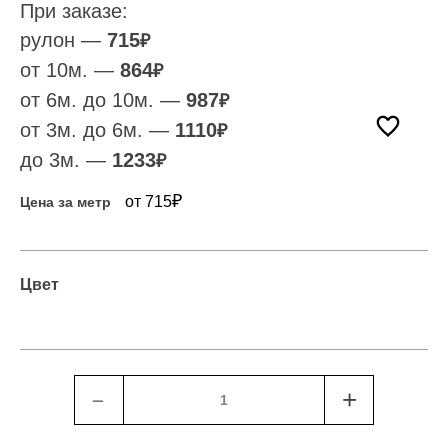
При заказе:
рулон —
715
₽
от 10м. —
864
₽
от 6м. до 10м. —
987
₽
от 3м. до 6м. —
1110
₽
до 3м. —
1233
₽
₽
от 715
Цена за метр
Цвет
﹣
+