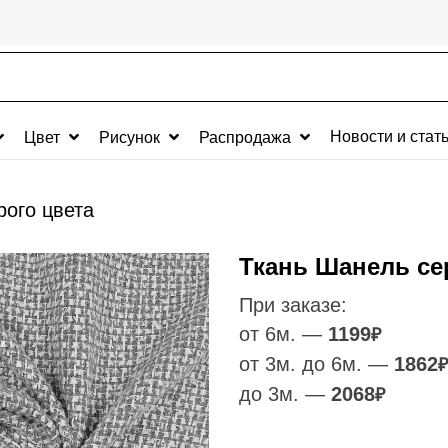
Новости и стат
Цвет
Рисунок
Распродажа
рого цвета
Ткань Шанель се
При заказе:
от 6м. —
1199
₽
от 3м. до 6м. —
1862
₽
до 3м. —
2068
₽