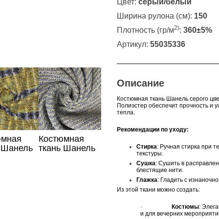
Цвет:
серый/белый
Ширина рулона (см):
150
2)
Плотность (гр/м
:
360±5%
Артикул:
55035336
Описание
Костюмная ткань Шанель серого цве
П
олиэстер обеспечит прочность и 
тепла.
Рекомендации по уходу:
юмная
Костюмная
Стирка
: Ручная стирка при 
 Шанель
ткань Шанель
текстуры.
тую
бежево-
Сушка
: Сушить в расправлен
ку
голубого цвета
блестящие нити.
Глажка
: Гладить с изнаночн
Из этой ткани можно создать:
·
Костюмы
: Элег
и для вечерних мероприяти