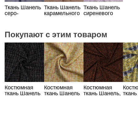
Ткань Шанель
Ткань Шанель
Ткань Шанель
серо-
карамельного
сиреневого
сиреневый
цвета
цвета
принт
Покупают с этим товаром
Костюмная
Костюмная
Костюмная
Кост
ткань Шанель
ткань Шанель
ткань Шанель,
ткань
коричнево-
желто-
оранжево-
в жел
черный
красного цвета
коричневый
полос
цвет