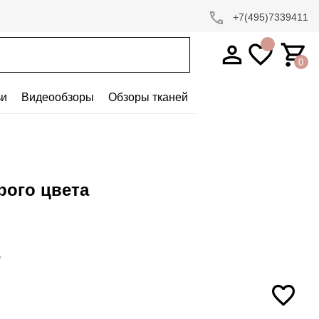
+7(495)7339411
0
ьи
Видеообзоры
Обзоры тканей
рого цвета