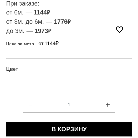
При заказе:
от 6м. —
1144
₽
от 3м. до 6м. —
1776
₽
до 3м. —
1973
₽
₽
от 1144
Цена за метр
Цвет
﹣
+
В КОРЗИНУ