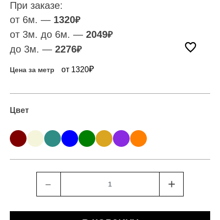
При заказе:
от 6м. —
1320
₽
от 3м. до 6м. —
2049
₽
до 3м. —
2276
₽
₽
от 1320
Цена за метр
Цвет
﹣
+