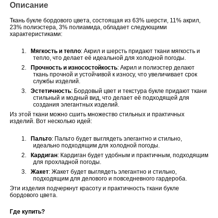
Описание
Ткань букле
бордового
цвета, состоящая из
63% шерсти, 11% акрил,
23% полиэстера, 3% полиамида
, обладает следующими
характеристиками:
1.
Мягкость и тепло
: Акрил и шерсть придают ткани мягкость и
тепло, что делает её идеальной для холодной погоды.
2.
Прочность и износостойкость
: Акрил и полиэстер делают
ткань прочной и устойчивой к износу, что увеличивает срок
службы изделий.
3.
Эстетичность
: Бордовый цвет и текстура букле придают ткани
стильный и модный вид, что делает её подходящей для
создания элегантных изделий.
Из этой ткани можно сшить множество стильных и практичных
изделий. Вот несколько идей:
1.
Пальто
: Пальто будет выглядеть элегантно и стильно,
идеально подходящим для холодной погоды.
2.
Кардиган
: Кардиган будет удобным и практичным, подходящим
для прохладной погоды.
3.
Жакет
: Жакет будет выглядеть элегантно и стильно,
подходящим для делового и повседневного гардероба.
Эти изделия подчеркнут красоту и практичность ткани букле
бордового цвета.
Где купить?