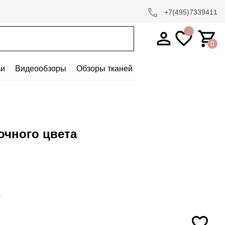
+7(495)7339411
0
ьи
Видеообзоры
Обзоры тканей
очного цвета