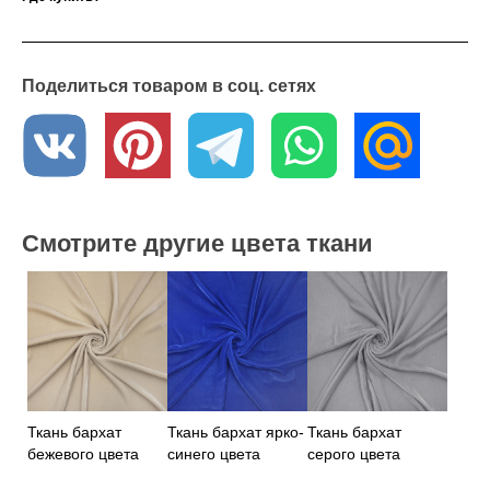
В интернет - магазине «Текстильный Гид» вы можете приобрести эту
ткань по оптовой цене от 6 метров. Мы осуществляем доставку по
всей России. Если у вас возникли вопросы или вы хотите получить
образцы ткани, обратитесь к нашим менеджерам – они с
удовольствием вам помогут
Поделиться товаром в соц. сетях
Смотрите другие цвета ткани
Ткань бархат
Ткань бархат ярко-
Ткань бархат
бежевого цвета
синего цвета
серого цвета