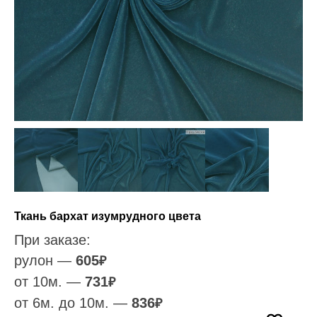
Ткань бархат изумрудного цвета
При заказе:
рулон —
605
₽
от 10м. —
731
₽
от 6м. до 10м. —
836
₽