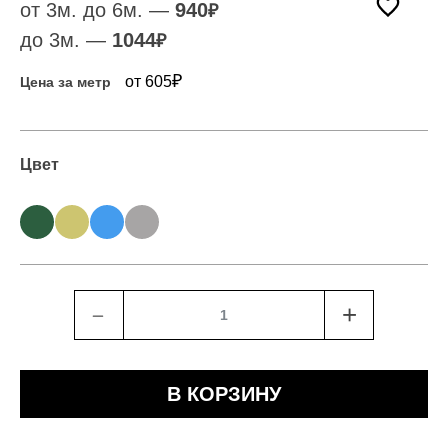
от 3м. до 6м. —
940
₽
до 3м. —
1044
₽
₽
от 605
Цена за метр
Цвет
﹣
+
В КОРЗИНУ