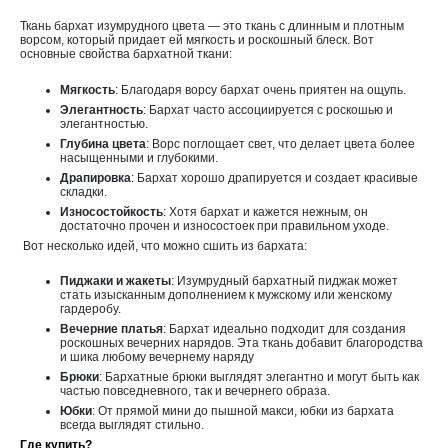
Ткань бархат
изумрудного
цвета — это ткань с длинным и плотным
ворсом, который придает ей мягкость и роскошный блеск. Вот
основные свойства бархатной ткани:
Мягкость
: Благодаря ворсу бархат очень приятен на ощупь.
Элегантность
: Бархат часто ассоциируется с роскошью и
элегантностью.
Глубина цвета
: Ворс поглощает свет, что делает цвета более
насыщенными и глубокими.
Драпировка
: Бархат хорошо драпируется и создает красивые
складки.
Износостойкость
: Хотя бархат и кажется нежным, он
достаточно прочен и износостоек при правильном уходе.
Вот несколько идей, что можно сшить из бархата:
Пиджаки и жакеты
: И
зумрудный
бархатный пиджак может
стать изысканным дополнением к мужскому или женскому
гардеробу.
Вечерние платья
: Бархат идеально подходит для создания
роскошных вечерних нарядов. Эта ткань добавит благородства
и шика любому вечернему наряду
Брюки
: Бархатные брюки выглядят элегантно и могут быть как
частью повседневного, так и вечернего образа.
Юбки
: От прямой мини до пышной макси, юбки из бархата
всегда выглядят стильно.
Где купить?