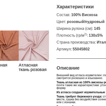
Характеристики
Состав:
100% Вискоза
Цвет:
розовый/пудровый
Ширина рулона (см):
145
2)
Плотность (гр/м
:
130±5%
Страна производства:
Итал
Артикул:
55045802
сная
Атласная
Описание
ткань розовая
вого
Внешний вид атласа изумителен: гла
смотрится роскошно и изысканно.
Ткань атласная из 100% вискозы 
почти такие же характеристики: уто
форму.
Из атласа создают изумительные
Ткань требует бережного ухода:
ст
месте, сушка без воздействия солн
или с изнанки.