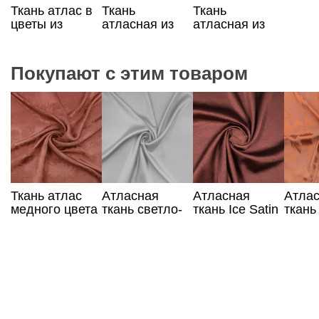
Ткань атлас в
Ткань
Ткань
цветы из
атласная из
атласная из
вискозы
100% вискозы
100% вискозы
оранжевая в
в белые цветы
цветы
Покупают с этим товаром
Ткань атлас
Атласная
Атласная
Атла
медного цвета
ткань светло-
ткань Ice Satin
ткань
с жаккардовым
серая
терракотового
орехо
узором
цвета
цвета