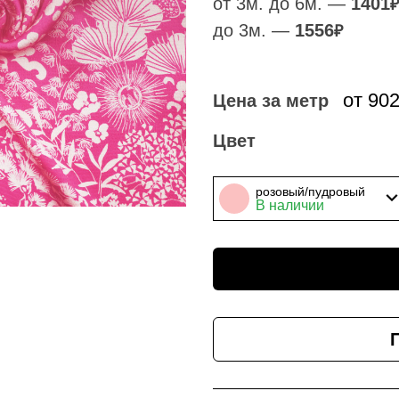
от 3м. до 6м. —
1401
₽
до 3м. —
1556
₽
от 90
Цена за метр
Цвет
розовый/пудровый
В наличии