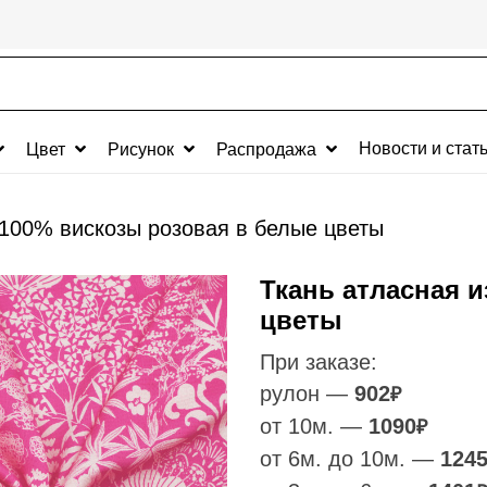
Новости и стат
Цвет
Рисунок
Распродажа
 100% вискозы розовая в белые цветы
Ткань атласная 
цветы
При заказе:
рулон —
902
₽
от 10м. —
1090
₽
от 6м. до 10м. —
124