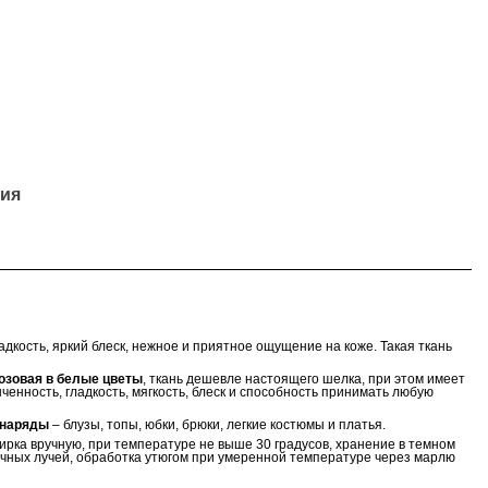
ия
дкость, яркий блеск, нежное и приятное ощущение на коже. Такая ткань
розовая в белые цветы
, ткань дешевле настоящего шелка, при этом имеет
нченность, гладкость, мягкость, блеск и способность принимать любую
 наряды
– блузы, топы, юбки, брюки, легкие костюмы и платья.
ирка вручную, при температуре не выше 30 градусов, хранение в темном
ечных лучей, обработка утюгом при умеренной температуре через марлю