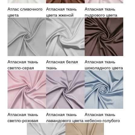
Атлас сливочного
Атласная ткань
Атласная ткань
цвета
цвета жженой
пудрового цвета
карамели
Атласная ткань
Атласная белая
Атласная ткань
светло-серая
ткань
шоколадного цвета
Атласная ткань
Атласная ткань
Атласная ткань
светло-розовая
лавандового цвета
небесно-голубого
цвета