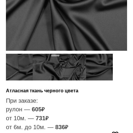
Атласная ткань черного цвета
При заказе:
рулон —
605
₽
от 10м. —
731
₽
от 6м. до 10м. —
836
₽