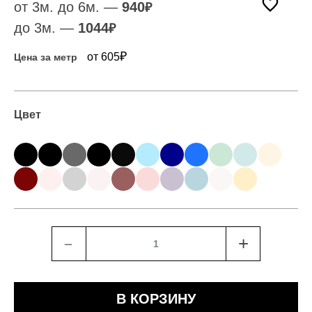
от 3м. до 6м. —
940
₽
до 3м. —
1044
₽
₽
от 605
Цена за метр
Цвет
﹣
+
В КОРЗИНУ