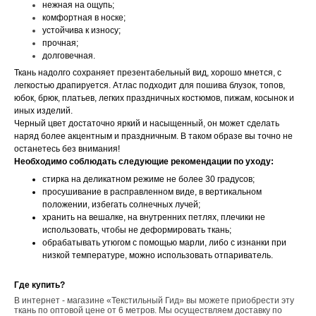
нежная на ощупь;
комфортная в носке;
устойчива к износу;
прочная;
долговечная.
Ткань надолго сохраняет презентабельный вид, хорошо мнется, с
легкостью драпируется. Атлас подходит для пошива блузок, топов,
юбок, брюк, платьев, легких праздничных костюмов, пижам, косынок и
иных изделий.
Черный цвет достаточно яркий и насыщенный, он может сделать
наряд более акцентным и праздничным. В таком образе вы точно не
останетесь без внимания!
Необходимо соблюдать следующие рекомендации по уходу:
стирка на деликатном режиме не более 30 градусов;
просушивание в расправленном виде, в вертикальном
положении, избегать солнечных лучей;
хранить на вешалке, на внутренних петлях, плечики не
использовать, чтобы не деформировать ткань;
обрабатывать утюгом с помощью марли, либо с изнанки при
низкой температуре, можно использовать отпариватель.
Где купить?
В интернет - магазине «Текстильный Гид» вы можете приобрести эту
ткань по оптовой цене от 6 метров. Мы осуществляем доставку по