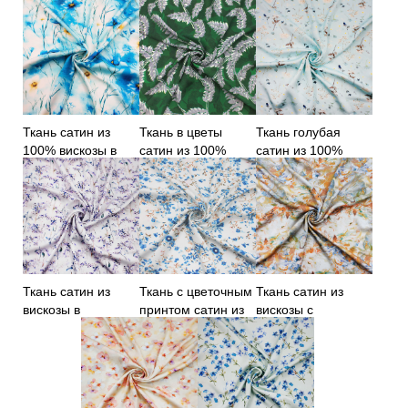
100%, сине-
голубой орнамент
желтый принт
желтый принт
Ткань сатин из
Ткань в цветы
Ткань голубая
100% вискозы в
сатин из 100%
сатин из 100%
цветы
вискозы
вискозы
Ткань сатин из
Ткань с цветочным
Ткань сатин из
вискозы в
принтом сатин из
вискозы с
фиолетовые цветы
100% вискозы
абстрактным
принтом