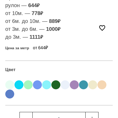
рулон —
644
₽
от 10м. —
778
₽
от 6м. до 10м. —
889
₽
от 3м. до 6м. —
1000
₽
до 3м. —
1111
₽
₽
от 644
Цена за метр
Цвет