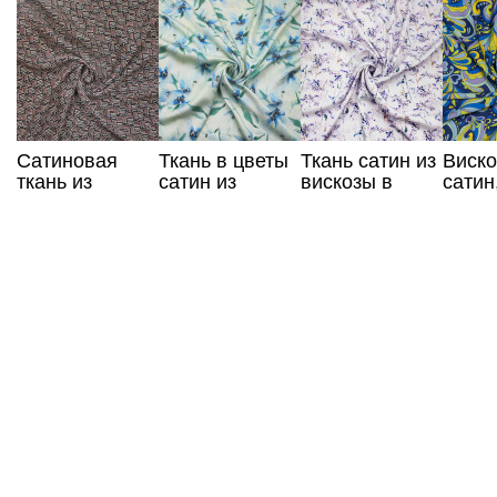
Сатиновая
Ткань в цветы
Ткань сатин из
Виско
ткань из
сатин из
вискозы в
сатин
вискозы с
вискозы
фиолетовые
желты
принтом
цветы