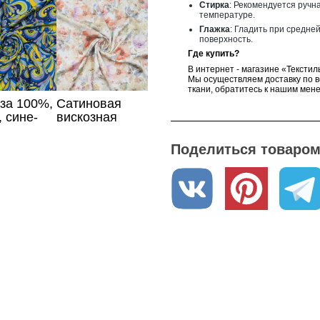
Стирка
: Рекомендуется ручн
температуре.
Глажка
: Гладить при средне
поверхность.
Где купить?
В интернет - магазине «Текстил
Мы осуществляем доставку по в
ткани, обратитесь к нашим мен
за 100%,
Сатиновая
, сине-
вискозная
й принт
ткань на
платье в цветы
Поделиться товаром 