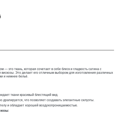
й
м — это ткань, которая сочетает в себе блеск и гладкость сатина с
вискозы. Это делает его отличным выбором для изготовления различных
ки и нижнее бельё.
ридает ткани красивый блестящий вид.
шо драпируется, что позволяет создавать элегантные силуэты.
к телу и обладает хорошей воздухопроницаемостью.
скозы
: