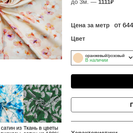
до 3м. —
1111
₽
от 64
Цена за метр
Цвет
оранжевый/розовый
В наличии
 сатин из
Ткань в цветы