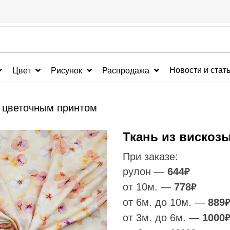
Новости и стат
Цвет
Рисунок
Распродажа
с цветочным принтом
Ткань из вискоз
При заказе:
рулон —
644
₽
от 10м. —
778
₽
от 6м. до 10м. —
889
₽
от 3м. до 6м. —
1000
₽