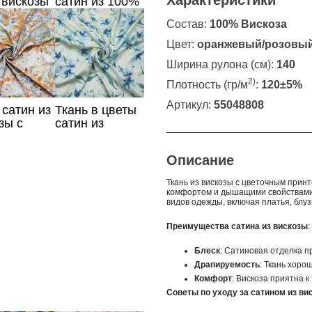
Характеристики
 вискозы
сатин из 100%
ты
вискозы
Состав:
100% Вискоза
Цвет:
оранжевый/розовы
Ширина рулона (см):
140
2)
Плотность (гр/м
:
120±5%
Артикул:
55048808
 сатин из
Ткань в цветы
зы с
сатин из
рактным
вискозы
том
Описание
Ткань из вискозы с цветочным принто
комфортом и дышащими свойствами 
видов одежды, включая платья, блуз
Преимущества сатина из вискозы
:
Блеск
: Сатиновая отделка п
Драпируемость
: Ткань хоро
Комфорт
: Вискоза приятна 
Советы по уходу за сатином из ви