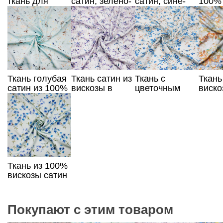
ткань для
сатин, зелено-
сатин, сине-
100%
шитья, вискоза
голубой
желтый принт
в цве
100%, сине-
орнамент
желтый принт
Ткань голубая
Ткань сатин из
Ткань с
Ткань
сатин из 100%
вискозы в
цветочным
виско
вискозы
фиолетовые
принтом сатин
абст
цветы
из 100%
прин
вискозы
Ткань из 100%
вискозы сатин
с цветами
Покупают с этим товаром