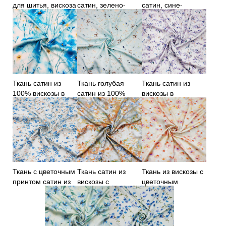
для шитья, вискоза
сатин, зелено-
сатин, сине-
100%, сине-
голубой орнамент
желтый принт
желтый принт
Ткань сатин из
Ткань голубая
Ткань сатин из
100% вискозы в
сатин из 100%
вискозы в
цветы
вискозы
фиолетовые цветы
Ткань с цветочным
Ткань сатин из
Ткань из вискозы с
принтом сатин из
вискозы с
цветочным
100% вискозы
абстрактным
принтом
принтом